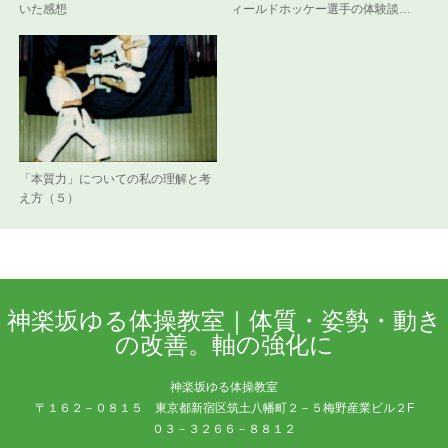
いた感想
ィールドホッケー選手の体験談…
「本質力」についての私の理解と考
え方（５）
神楽坂ゆる体操教室｜体質・姿勢・動き
の改善。軸の強化に
神楽坂ゆる体操教室
〒１６２－０８１５ 東京都新宿区筑土八幡町２－５梅野産業ビル２F
０３－３２６６－８８１２