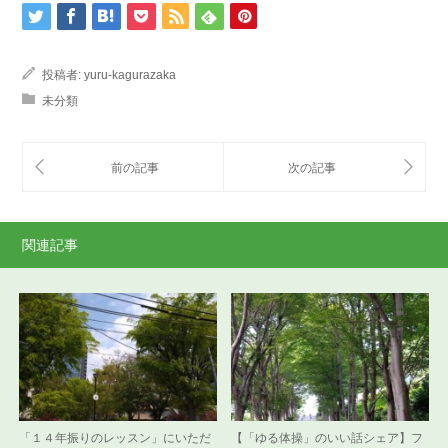
投稿者:
yuru-kagurazaka
未分類
関連記事
「１４年振りのレッスン」にいただ
【「ゆる体操」のいい話シェア】フ