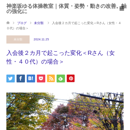
神楽坂ゆる体操教室｜体質・姿勢・動きの改善。軸
の強化に
ブログ
未分類
入会後２カ月で起こった変化＜Rさん（女性・４
０代）の場合＞
未分類
2024.11.25
入会後２カ月で起こった変化＜Rさん（女
性・４０代）の場合＞