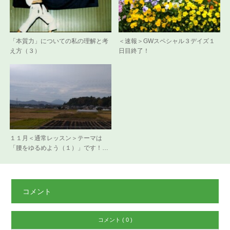
「本質力」についての私の理解と考
＜速報＞GWスペシャル３デイズ１
え方（３）
日目終了！
１１月＜通常レッスン＞テーマは
「腰をゆるめよう（１）」です！…
コメント
コメント ( 0 )