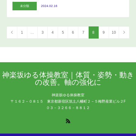
未分類
2024.02.16
1
…
3
4
5
6
7
8
9
10
神楽坂ゆる体操教室｜体質・姿勢・動き
の改善。軸の強化に
神楽坂ゆる体操教室
〒１６２－０８１５ 東京都新宿区筑土八幡町２－５梅野産業ビル２F
０３－３２６６－８８１２
RSS