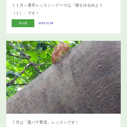
１１月＜通常レッスン＞テーマは「腰をゆるめよう
（１）」です！
未分類
2024.11.09
７月は「夏バテ撃退」レッスンです！