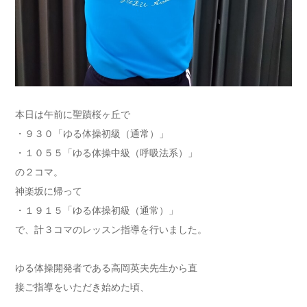
本日は午前に聖蹟桜ヶ丘で
・９３０「ゆる体操初級（通常）」
・１０５５「ゆる体操中級（呼吸法系）」
の２コマ。
神楽坂に帰って
・１９１５「ゆる体操初級（通常）」
で、計３コマのレッスン指導を行いました。
ゆる体操開発者である高岡英夫先生から直
接ご指導をいただき始めた頃、